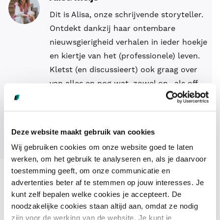
Dit is Alisa, onze schrijvende storyteller.
Ontdekt dankzij haar ontembare
nieuwsgierigheid verhalen in ieder hoekje
en kiertje van het (professionele) leven.
Kletst (en discussieert) ook graag over
van alles en nog wat, zowel on- als off-
air.
Meer lezen over Alisa
Deze website maakt gebruik van cookies
Wij gebruiken cookies om onze website goed te laten
werken, om het gebruik te analyseren en, als je daarvoor
toestemming geeft, om onze communicatie en
advertenties beter af te stemmen op jouw interesses. Je
kunt zelf bepalen welke cookies je accepteert. De
Dit vind je misschien ook
noodzakelijke cookies staan altijd aan, omdat ze nodig
zijn voor de werking van de website. Je kunt je