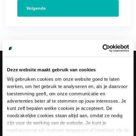
Ik wil:
Deze website maakt gebruik van cookies
Wij gebruiken cookies om onze website goed te laten
Oplossingen voor werkgevers bekijken
werken, om het gebruik te analyseren en, als je daarvoor
toestemming geeft, om onze communicatie en
advertenties beter af te stemmen op jouw interesses. Je
Informatiepakket traineeships krijgen
kunt zelf bepalen welke cookies je accepteert. De
noodzakelijke cookies staan altijd aan, omdat ze nodig
Een vrijblijvend adviesgesprek plannen
zijn voor de werking van de website. Je kunt je
voorkeuren op elk moment aanpassen of intrekken via de