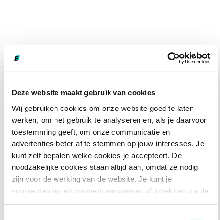
ECHTe mensen,
ECHTe verhalen
Deze website maakt gebruik van cookies
Wij gebruiken cookies om onze website goed te laten
"Ik voelde me gelijk welkom; de directeur liet
werken, om het gebruik te analyseren en, als je daarvoor
toestemming geeft, om onze communicatie en
meteen de hele school zien, vroeg wat ik wilde
advertenties beter af te stemmen op jouw interesses. Je
en toen hebben we samen gekeken hoe we
kunt zelf bepalen welke cookies je accepteert. De
mijn functie konden invullen. Ik merk dat ik
noodzakelijke cookies staan altijd aan, omdat ze nodig
echt mijn passie heb gevonden. Na de zomer ga
zijn voor de werking van de website. Je kunt je
ik beginnen met het zij-instroomtraject en
voorkeuren op elk moment aanpassen of intrekken via de
hoop ik zo snel mogelijk een bevoegd docent te
Cookie-instellingen in de linkerhoek van je scherm.
worden!"
Toestemmingsselectie