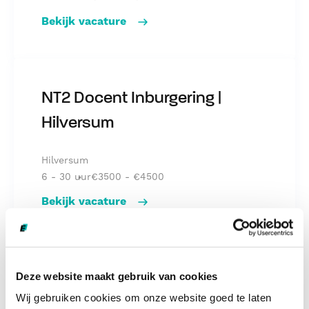
Bekijk vacature
NT2 Alfa Docent | Alfabetisering & Inburgering 
NT2 Docent Inburgering |
Hilversum
Hilversum
6 - 30 uur
€3500 - €4500
Bekijk vacature
NT2 Docent Inburgering | Hilversum - Noord-Hol
Deze website maakt gebruik van cookies
NT2-docent –
Wij gebruiken cookies om onze website goed te laten
Volwasseneneducatie –