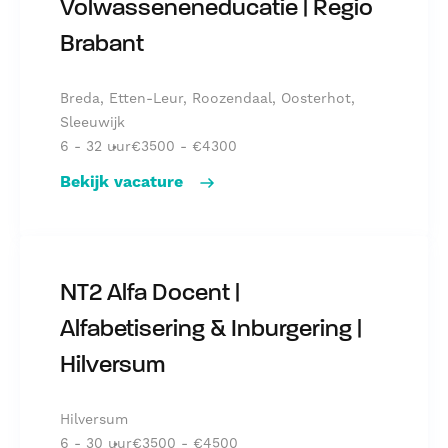
Volwasseneneducatie | Regio
Brabant
Breda, Etten-Leur, Roozendaal, Oosterhot,
Sleeuwijk
6 - 32 uur
€3500 - €4300
Bekijk vacature
NT2-docent Inburgering & Volwasseneneducatie |
NT2 Alfa Docent |
Alfabetisering & Inburgering |
Hilversum
Hilversum
6 - 30 uur
€3500 - €4500