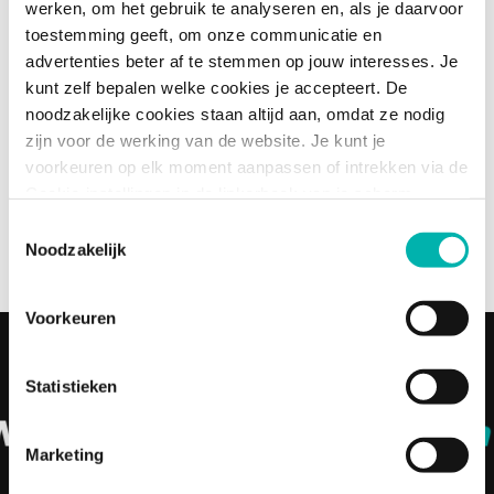
werken, om het gebruik te analyseren en, als je daarvoor
Rotterdam
toestemming geeft, om onze communicatie en
advertenties beter af te stemmen op jouw interesses. Je
kunt zelf bepalen welke cookies je accepteert. De
Rotterdam
noodzakelijke cookies staan altijd aan, omdat ze nodig
7 - 24 uur
€3400 - €4500
zijn voor de werking van de website. Je kunt je
Bekijk vacature
voorkeuren op elk moment aanpassen of intrekken via de
NT2-docent – Volwasseneneducatie – Rotterdam 
Cookie-instellingen in de linkerhoek van je scherm.
Toestemmingsselectie
Noodzakelijk
Voorkeuren
Statistieken
hire character
and train sk
Marketing