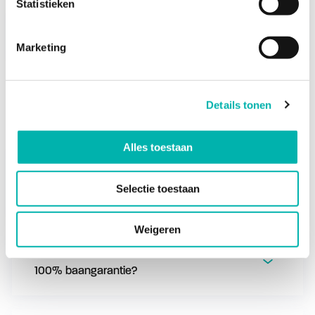
Statistieken
Waar volg ik de verplichte lerarenopleiding?
Marketing
Details tonen
Loopbaanperspectief
Alles toestaan
Wat voor accreditatie behaal ik met de
Selectie toestaan
trajecten van ECHT Onderwijs?
Weigeren
Heb ik na de trajecten van ECHT Onderwijs
100% baangarantie?