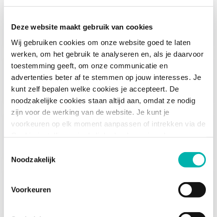
Waar ga ik via ECHT Onderwijs mijn
Deze website maakt gebruik van cookies
praktijkervaring opdoen?
Wij gebruiken cookies om onze website goed te laten
werken, om het gebruik te analyseren en, als je daarvoor
toestemming geeft, om onze communicatie en
Hoeveel uur ga ik aan de slag op een
advertenties beter af te stemmen op jouw interesses. Je
school?
kunt zelf bepalen welke cookies je accepteert. De
noodzakelijke cookies staan altijd aan, omdat ze nodig
zijn voor de werking van de website. Je kunt je
voorkeuren op elk moment aanpassen of intrekken via de
Hoe ziet de begeleiding van ECHT Onderwijs
Cookie-instellingen in de linkerhoek van je scherm.
eruit?
Toestemmingsselectie
Noodzakelijk
Wat is de studiebelasting naast mijn werk op
Voorkeuren
school?