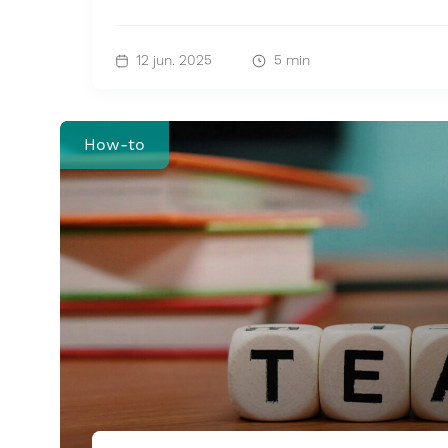
12 jun. 2025
5 min
How-to