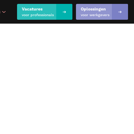
Vacatures
Oplossingen
s
show submenu for "Inspiratie & kennis"
voor professionals
voor werkgevers