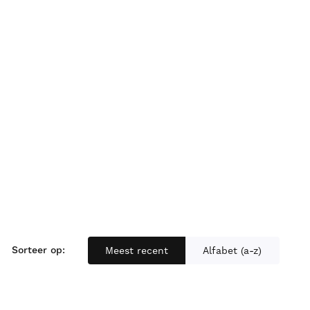
Sorteer op:
Meest recent
Alfabet (a-z)