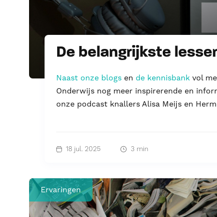
De belangrijkste lesse
Naast
onze blogs
en
de kennisbank
vol me
Onderwijs nog meer inspirerende en infor
onze podcast knallers Alisa Meijs en Herm
18 jul. 2025
3 min
Ervaringen