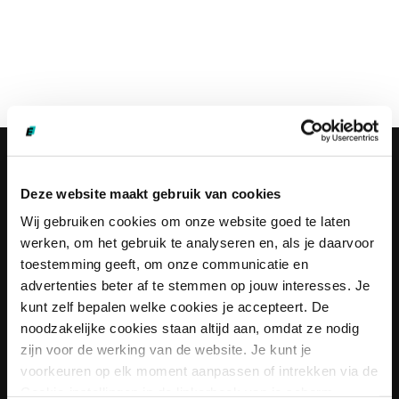
Ik wil:
Deze website maakt gebruik van cookies
Wij gebruiken cookies om onze website goed te laten
Oplossingen voor werkgevers bekijken
werken, om het gebruik te analyseren en, als je daarvoor
toestemming geeft, om onze communicatie en
Informatiepakket traineeships krijgen
advertenties beter af te stemmen op jouw interesses. Je
kunt zelf bepalen welke cookies je accepteert. De
noodzakelijke cookies staan altijd aan, omdat ze nodig
Een vrijblijvend adviesgesprek plannen
zijn voor de werking van de website. Je kunt je
voorkeuren op elk moment aanpassen of intrekken via de
Cookie-instellingen in de linkerhoek van je scherm.
Mijn lerarenskills testen