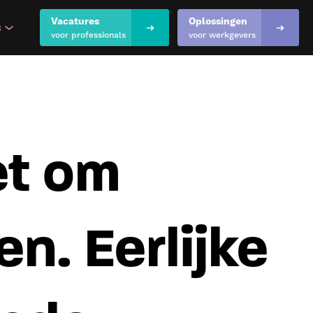
Vacatures
Oplossingen
s
show submenu for "Inspiratie & kennis"
voor professionals
voor werkgevers
et om
n. Eerlijke