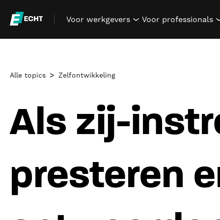
Voor werkgevers
Voor professionals
show submenu for "V
Alle topics
Zelfontwikkeling
Als zij-ins
presteren en