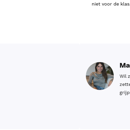
niet voor de klas
Ma
Wil 
zett
grij