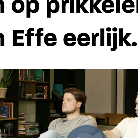
 op prikkel
 Effe eerlijk.