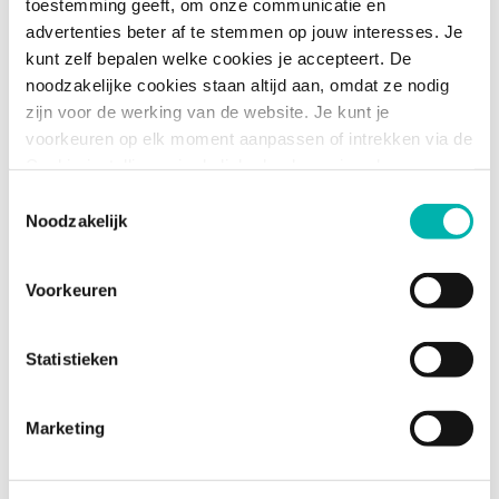
toestemming geeft, om onze communicatie en
het dagelijks leven...
advertenties beter af te stemmen op jouw interesses. Je
kunt zelf bepalen welke cookies je accepteert. De
noodzakelijke cookies staan altijd aan, omdat ze nodig
03 sep. 2024
5 min
zijn voor de werking van de website. Je kunt je
voorkeuren op elk moment aanpassen of intrekken via de
Cookie-instellingen in de linkerhoek van je scherm.
How-to
Toestemmingsselectie
Noodzakelijk
Voorkeuren
Statistieken
De structuur van een school: Wie werken
er op een school binnen een schoolteam
Marketing
naast leraren?