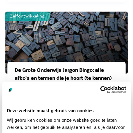
Zelfontwikkeling
De Grote Onderwijs Jargon Bingo: alle
afko's en termen die je hoort (te kennen)
als leraar
Je krijgt in een nieuwe baan om de
haverklap nieuwe termen en afkortingen
Deze website maakt gebruik van cookies
naar je hoofd geslingerd, en dat is in het
Wij gebruiken cookies om onze website goed te laten
onderwijs niet anders. Daarom bespreken
werken, om het gebruik te analyseren en, als je daarvoor
we in deze blog alle begrippen waar jij in