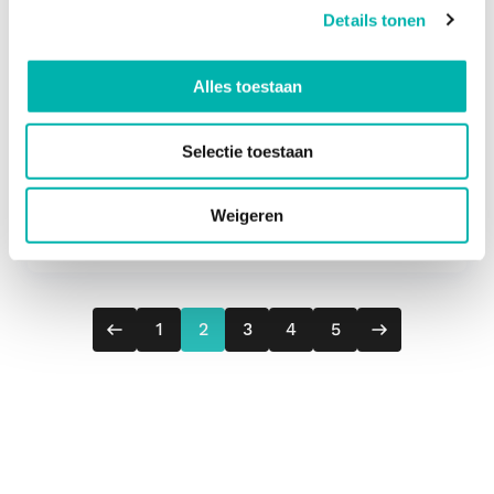
Zoals je eerste schooldag als kind ooit
Details tonen
spannend of zelfs intimiderend was, zo kan
je eerste schooldag als leraar dat ook zijn.
Alles toestaan
Vroeger kende je geen van je klasgenootjes,
en nu moet je gaan uitvogelen wie al die
Selectie toestaan
mensen...
Weigeren
06 jul. 2024
6 min
Vorig
Volgende
1
2
3
4
5