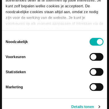
advertenties beter af te stemmen op jouw interesses. Je
kunt zelf bepalen welke cookies je accepteert. De
Oplossingen voor werkgevers bekijken
noodzakelijke cookies staan altijd aan, omdat ze nodig
zijn voor de werking van de website. Je kunt je
voorkeuren op elk moment aanpassen of intrekken via de
Informatiepakket traineeships krijgen
Cookie-instellingen in de linkerhoek van je scherm.
Toestemmingsselectie
Een vrijblijvend adviesgesprek plannen
Noodzakelijk
Voorkeuren
Mijn lerarenskills testen
Statistieken
Marketing
Inspiratie & kennis
Details tonen