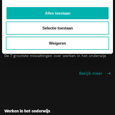
Van Talent van Buiten tot Impact Leerkracht van 2026: het
verhaal van Tom Roozen
Alles toestaan
Onderwijs Radio Bevraagt: het einde van het cv als
Selectie toestaan
wervingsinstrument met Hans Cremer
De belangrijkste lessen uit 50 podcasts
Weigeren
De 7 grootste misvattingen over werken in het onderwijs
Bekijk meer
Werken in het onderwijs