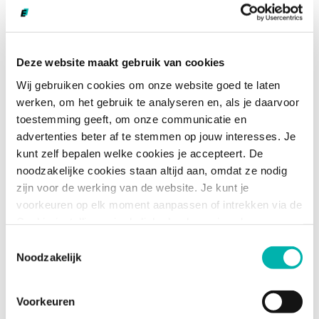
er ongeveer 410;
Volgens de
Wet op het Primair Onderwijs
zijn
openbare scholen wel verplicht om tijd te
Deze website maakt gebruik van cookies
besteden aan het belichten van allerlei
verschillende geloofs- en levensovertuigingen.
Wij gebruiken cookies om onze website goed te laten
werken, om het gebruik te analyseren en, als je daarvoor
toestemming geeft, om onze communicatie en
advertenties beter af te stemmen op jouw interesses. Je
Bronnen
kunt zelf bepalen welke cookies je accepteert. De
noodzakelijke cookies staan altijd aan, omdat ze nodig
zijn voor de werking van de website. Je kunt je
voorkeuren op elk moment aanpassen of intrekken via de
Cookie-instellingen in de linkerhoek van je scherm.
Toestemmingsselectie
Noodzakelijk
Dit vind je misschien ook
Voorkeuren
interessant