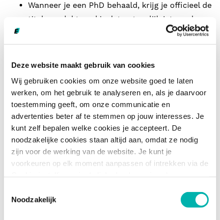
Wanneer je een PhD behaald, krijg je officieel de
titel van dokter, al is dat natuurlijk iets anders
dan een medische dokter;
Om een master te doen, heb je een bachelor-
diploma nodig, of je kan een pre-master volgen.
Deze website maakt gebruik van cookies
Dit is een soort verkorte versie van alle kennis
Wij gebruiken cookies om onze website goed te laten
die je normaal gesproken op zou doen in een
werken, om het gebruik te analyseren en, als je daarvoor
master, en duurt vaak een half jaar tot een jaar.
toestemming geeft, om onze communicatie en
advertenties beter af te stemmen op jouw interesses. Je
kunt zelf bepalen welke cookies je accepteert. De
noodzakelijke cookies staan altijd aan, omdat ze nodig
Bronnen
zijn voor de werking van de website. Je kunt je
voorkeuren op elk moment aanpassen of intrekken via de
Cookie-instellingen in de linkerhoek van je scherm.
Toestemmingsselectie
Noodzakelijk