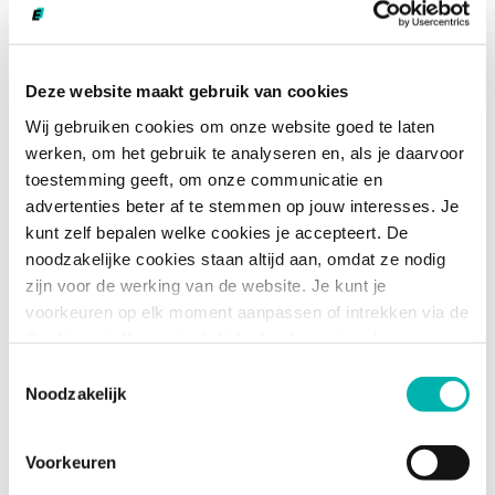
lees je in ons begrip
arbeidsvoorwaarden in het
onderwijs
. En wil je ECHT alle details zelf lezen, dan
vind je hier de volledige
cao primair onderwijs
en de
Deze website maakt gebruik van cookies
cao voortgezet onderwijs.
Wij gebruiken cookies om onze website goed te laten
werken, om het gebruik te analyseren en, als je daarvoor
toestemming geeft, om onze communicatie en
Fun facts over de
advertenties beter af te stemmen op jouw interesses. Je
onderwijs-cao:
kunt zelf bepalen welke cookies je accepteert. De
noodzakelijke cookies staan altijd aan, omdat ze nodig
zijn voor de werking van de website. Je kunt je
De huidige cao primair onderwijs en cao
voorkeuren op elk moment aanpassen of intrekken via de
voortgezet onderwijs gelden allebei tot 31
Cookie-instellingen in de linkerhoek van je scherm.
oktober 2025;
Toestemmingsselectie
Noodzakelijk
De onderwijs-cao's worden gevormd door
onderhandelingen tussen werkgevers, de
overheid en vakbonden voor leraren, zoals de
Voorkeuren
AOb;