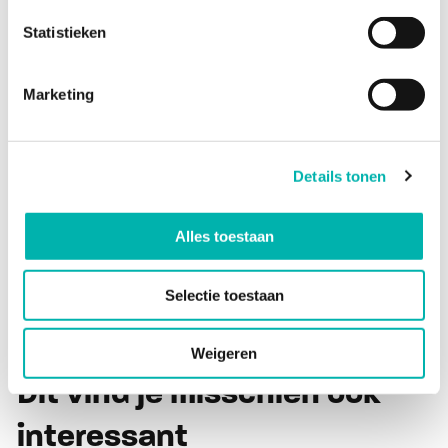
Er is sinds 2020 voor alle ambtenaren,
Statistieken
waaronder dus alle leraren, het individueel
keuzebudget. Meer informatie over dat
Marketing
zogenaamde ikb vind je
hier
.
Details tonen
Bronnen
Alles toestaan
Selectie toestaan
Weigeren
Dit vind je misschien ook
interessant