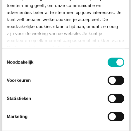
toestemming geeft, om onze communicatie en
advertenties beter af te stemmen op jouw interesses. Je
kunt zelf bepalen welke cookies je accepteert. De
noodzakelijke cookies staan altijd aan, omdat ze nodig
Dit vind je misschien ook
zijn voor de werking van de website. Je kunt je
voorkeuren op elk moment aanpassen of intrekken via de
interessant
Cookie-instellingen in de linkerhoek van je scherm.
Toestemmingsselectie
Noodzakelijk
Onderwijs Radio Bevraagt:
het einde van het...
Voorkeuren
19 dec. 2025
38 min
Statistieken
(Onderwijs)nieuws
Marketing