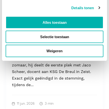
Details tonen
Alles toestaan
Van Talent van Buiten tot Impact
Selectie toestaan
Leerkracht van 2026: het verhaal van Tom
Roozen
Weigeren
Wat een nieuws: Tom Roozen is uitgeroepen
tot Impact Leerkracht van 2026. En niet
zomaar, hij deelt de eerste plek met Jaco
Scheer, docent aan KSG De Breul in Zeist.
Exact gelijk geëindigd in de stemming,
tijdens de...
11 jun. 2026
3 min