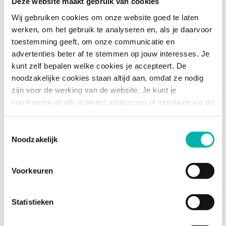
Deze website maakt gebruik van cookies
Het onderwijs in Nederland moet wel op peil
Wij gebruiken cookies om onze website goed te laten
blijven. Daarom bestaat de onderwijsinspectie,
werken, om het gebruik te analyseren en, als je daarvoor
die eens in de zoveel tijd...
toestemming geeft, om onze communicatie en
advertenties beter af te stemmen op jouw interesses. Je
Het systeem
Bekijk begrip
kunt zelf bepalen welke cookies je accepteert. De
noodzakelijke cookies staan altijd aan, omdat ze nodig
zijn voor de werking van de website. Je kunt je
voorkeuren op elk moment aanpassen of intrekken via de
Fte
Cookie-instellingen in de linkerhoek van je scherm.
Bingo, weer een afkorting! Je komt deze
Toestemmingsselectie
afkorting pas tegen wanneer je daadwerkelijk
Noodzakelijk
een contract hebt weten te scoren,...
Voorkeuren
Jargon
Bekijk begrip
Statistieken
Schoolbestuur