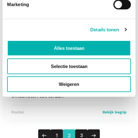
Marketing
Als leraar heb je een baas, en dat is de
schooldirecteur. Die voert het dagelijkse beleid
op een school namens het...
Details tonen
Het systeem
Bekijk begrip
Alles toestaan
Selectie toestaan
Zij-instromer
Wij hebben op een rijtje gezet hoe je je als zij-
Weigeren
instromer in het onderwijs kunt laten
omscholen tot leraar.
Routes
Bekijk begrip
Vorig
Volgende
1
2
3