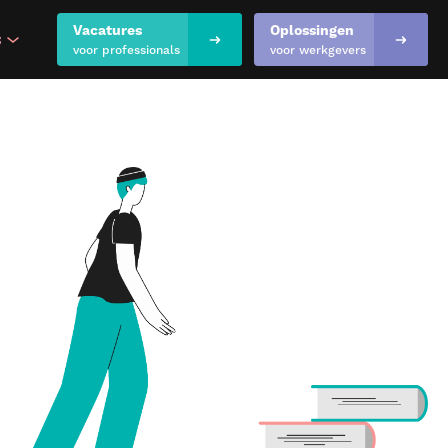
Vacatures
Oplossingen
s
show submenu for "Inspiratie & kennis"
voor professionals
voor werkgevers