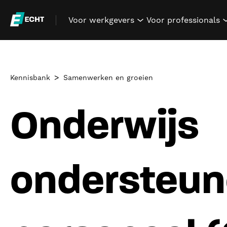
Voor werkgevers
Voor professionals
show submenu for "V
Kennisbank
Samenwerken en groeien
Onderwijs
ondersteu