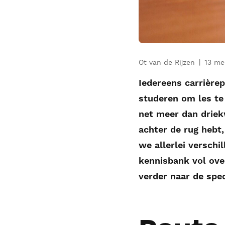
Ot van de Rijzen
13 me
Iedereens carrière
studeren om les te
net meer dan driekw
achter de rug hebt,
we allerlei verschi
kennisbank vol over
verder naar de spec