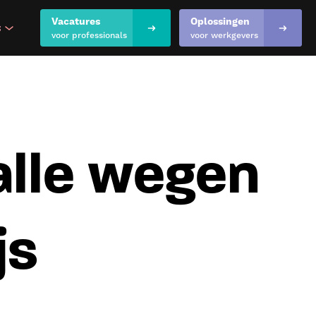
Vacatures
Oplossingen
s
show submenu for "Inspiratie & kennis"
voor professionals
voor werkgevers
 alle wegen
js