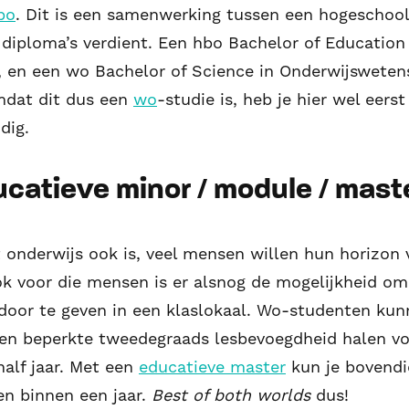
bo
. Dit is een samenwerking tussen een hogeschool e
 diploma’s verdient. Een hbo Bachelor of Education
, en een wo Bachelor of Science in Onderwijswete
dat dit dus een
wo
-studie is, heb je hier wel eers
dig.
ucatieve minor / module / mast
 onderwijs ook is, veel mensen willen hun horizon
ok voor die mensen is er alsnog de mogelijkheid o
door te geven in een klaslokaal. Wo-studenten kun
en beperkte tweedegraads lesbevoegdheid halen vo
half jaar. Met een
educatieve master
kun je bovendi
en binnen een jaar.
Best of both worlds
dus!